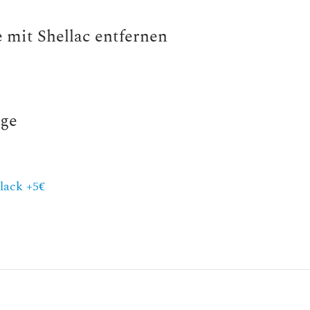
 mit Shellac entfernen
age
lack +5€