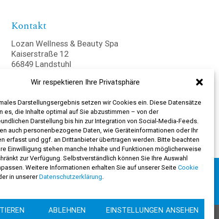
Kontakt
Lozan Wellness & Beauty Spa
Kaiserstraße 12
66849 Landstuhl
Wir respektieren Ihre Privatsphäre
+49 6371 40 44 74
imales Darstellungsergebnis setzen wir Cookies ein. Diese Datensätze
Sofern nicht anders angegeben verstehen sich alle Preise inkl.
 es, die Inhalte optimal auf Sie abzustimmen – von der
19% gesetzl. MwSt. und zzgl. Versandkosten.
undlichen Darstellung bis hin zur Integration von Social-Media-Feeds.
en auch personenbezogene Daten, wie Geräteinformationen oder Ihr
en erfasst und ggf. an Drittanbieter übertragen werden. Bitte beachten
hre Einwilligung stehen manche Inhalte und Funktionen möglicherweise
hränkt zur Verfügung. Selbstverständlich können Sie Ihre Auswahl
npassen. Weitere Informationen erhalten Sie auf unserer Seite
Cookie
er in unserer
Datenschutzerklärung
.
DATENSCHUTZ
IMPRESSUM
TIEREN
ABLEHNEN
EINSTELLUNGEN ANSEHEN