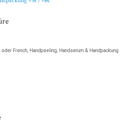
ndpackung +5€ / +8€
üre
k oder French, Handpeeling, Handserum & Handpackung
e