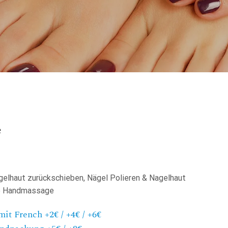
e
gelhaut zurückschieben, Nägel Polieren & Nagelhaut
ze Handmassage
mit French +2€ / +4€ / +6€