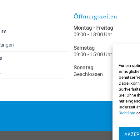
Öffnungszeiten
Montag - Freitag
ite
09:00 - 18:00 Uhr
lungen
Samstag
09:00 - 15:00 Uhr
ns
Für ein opt
Sonntag
t
ermöglichen
Geschlossen
benutzerfre
Dabei könn
Surfverhalt
Sie: Ohne I
nur eingesc
jederzeit a
Richtlinie
od
AKZEP