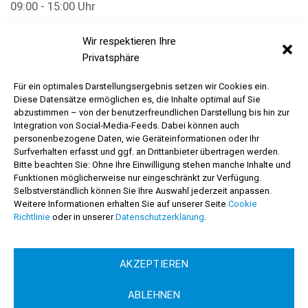
09:00 - 15:00 Uhr
Sonntag
Wir respektieren Ihre
Geschlossen
Privatsphäre
Für ein optimales Darstellungsergebnis setzen wir Cookies ein.
Kontakt
Diese Datensätze ermöglichen es, die Inhalte optimal auf Sie
abzustimmen – von der benutzerfreundlichen Darstellung bis hin zur
Lozan Wellness & Beauty Spa
Integration von Social-Media-Feeds. Dabei können auch
Kaiserstraße 12
personenbezogene Daten, wie Geräteinformationen oder Ihr
66849 Landstuhl
Surfverhalten erfasst und ggf. an Drittanbieter übertragen werden.
Bitte beachten Sie: Ohne Ihre Einwilligung stehen manche Inhalte und
Funktionen möglicherweise nur eingeschränkt zur Verfügung.
+49 6371 40 44 74
Selbstverständlich können Sie Ihre Auswahl jederzeit anpassen.
Weitere Informationen erhalten Sie auf unserer Seite
Cookie
Sofern nicht anders angegeben verstehen sich alle Preise inkl. 19%
Richtlinie
oder in unserer
Datenschutzerklärung
.
gesetzl. MwSt. und zzgl. Versandkosten.
AKZEPTIEREN
ABLEHNEN
© 2026 Lozan Wellness & Beauty Spa