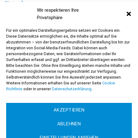
Kontakt
Wir respektieren Ihre
Lozan Wellness & Beauty Spa
Privatsphäre
Kaiserstraße 12
66849 Landstuhl
Für ein optimales Darstellungsergebnis setzen wir Cookies ein.
Diese Datensätze ermöglichen es, die Inhalte optimal auf Sie
+49 6371 40 44 74
abzustimmen – von der benutzerfreundlichen Darstellung bis hin zur
Integration von Social-Media-Feeds. Dabei können auch
Sofern nicht anders angegeben verstehen sich alle Preise inkl. 19%
personenbezogene Daten, wie Geräteinformationen oder Ihr
gesetzl. MwSt. und zzgl. Versandkosten.
Surfverhalten erfasst und ggf. an Drittanbieter übertragen werden.
Bitte beachten Sie: Ohne Ihre Einwilligung stehen manche Inhalte und
Funktionen möglicherweise nur eingeschränkt zur Verfügung.
Selbstverständlich können Sie Ihre Auswahl jederzeit anpassen.
Weitere Informationen erhalten Sie auf unserer Seite
Cookie
Richtlinie
oder in unserer
Datenschutzerklärung
.
© 2026 Lozan Wellness & Beauty Spa
AKZEPTIEREN
DATENSCHUTZ
IMPRESSUM
ABLEHNEN
EINSTELLUNGEN ANSEHEN