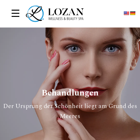
Zum
Inhalt
springen
Behandlungen
Der Ursprung der Schönheit liegt am Grund des
Meeres